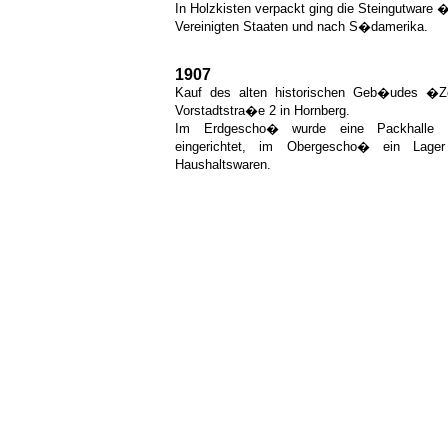
In Holzkisten verpackt ging die Steingutware �b
Vereinigten Staaten und nach S�damerika.
1907
Kauf des alten historischen Geb�udes �Z
Vorstadtstra�e 2 in Hornberg.
Im Erdgescho� wurde eine Packhalle 
eingerichtet, im Obergescho� ein Lag
Haushaltswaren.